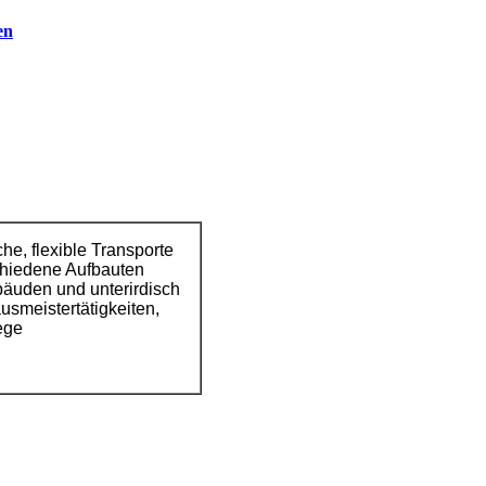
en
che, flexible Transporte
chiedene Aufbauten
äuden und unterirdisch
usmeistertätigkeiten,
ege